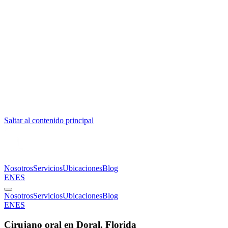
Saltar al contenido principal
Nosotros
Servicios
Ubicaciones
Blog
EN
ES
Nosotros
Servicios
Ubicaciones
Blog
EN
ES
Cirujano oral en Doral, Florida